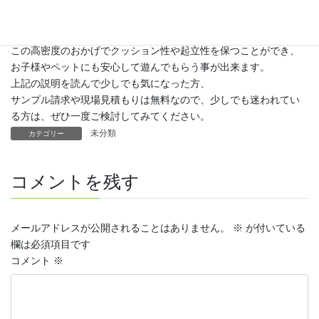
一般的な人工芝の密度は13,000/㎡、高級人工芝でも17,000/㎡前後
になります。
しかし『楽』は29,400/㎡という驚きの高密度！
この高密度のおかげでクッション性や起立性を保つことができ、
お子様やペットにも安心して遊んでもらう事が出来ます。
上記の説明を読んで少しでも気になった方、
サンプル請求や現場見積もりは無料なので、少しでも迷われてい
る方は、ぜひ一度ご検討してみてください。
未分類
カテゴリー
コメントを残す
メールアドレスが公開されることはありません。
※
が付いている
欄は必須項目です
コメント
※