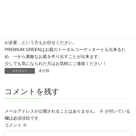
質を兼ね備えた人工芝となっております。
『極~kiwami~』がどのような製品なのか、触り心地はどのような
ものか気になられた方には、サンプルをお送りしております。
ぜひサンプルをお取り寄せしていただいて、その最高品質の人工
芝を確かめてみてください。
人工芝は気になったけど、そもそもお庭が荒れていて、まず整地
が必要…という方もお任せください。
PREMIUM GREENはお庭のトータルコーディネートも出来るた
め、一から素敵なお庭を作り出すことが出来ます。
少しでも気になられた方はお気軽にご連絡ください！
未分類
カテゴリー
コメントを残す
メールアドレスが公開されることはありません。
※
が付いている
欄は必須項目です
コメント
※